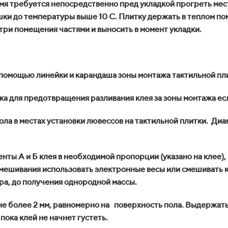
мя требуется непосредственно пред укладкой прогреть мес
шки до температуры выше 10 С. Плитку держать в теплом по
утри помещения частями и выносить в момент укладки.
 помощью линейки и карандаша зоны монтажа тактильной пл
жа для предотвращения разливания клея за зоны монтажа ес
ола в местах установки лювессов на тактильной плитки. Диа
ты А и Б клея в необходимой пропорции (указано на клее),
смешивания использовать электронные весы или смешивать 
ра, до получения однородной массы.
е более 2 мм, равномерно на поверхность пола. Выдержать в
ока клей не начнет густеть.