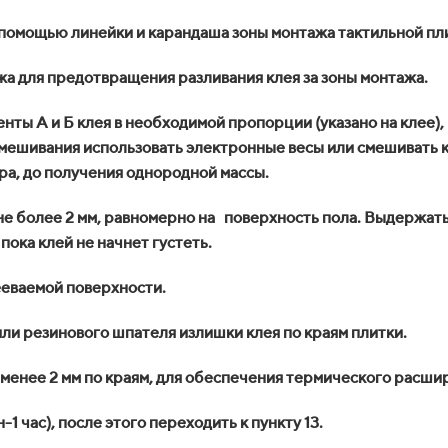
 помощью линейки и карандаша зоны монтажа тактильной пл
жа для предотвращения разливания клея за зоны монтажа.
ты А и Б клея в необходимой пропорции (указано на клее),
смешивания использовать электронные весы или смешивать 
ра, до получения однородной массы.
е более 2 мм, равномерно на поверхность пола. Выдержать в
ока клей не начнет густеть.
ееваемой поверхности.
ли резинового шпателя излишки клея по краям плитки.
менее 2 мм по краям, для обеспечения термического расши
 час), после этого переходить к пункту 13.