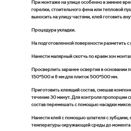
При монтаже на улице особенно в зимнее вре
горелки, стоительного фена или тепловой пу
выносить на улицу частями, клей готовить вн
Процедура укладки.
На подготовленной поверхности разметить с
Нанести малярный скотчь по краям зон монта
Просверлить заранее освертия в основании п
150*500 и 8 мм для плиток 500*500 мм.
Приготовить клеящий состав, смешав компонен
течение 30 минут. Для контроля пропорции 
состав перемешать с помощью насадки миксе
Нанести клей с помощью шпателя с зубцами, н
температуры окружающей среды до момента п