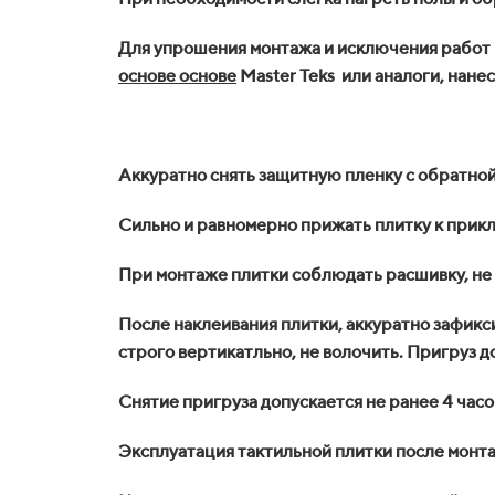
Для упрошения монтажа и исключения работ п
основе основе
Master
Teks
или аналоги, нанест
Аккуратно снять защитную пленку с обратной
Сильно и равномерно прижать плитку к прик
При монтаже плитки соблюдать расшивку, не 
После наклеивания плитки, аккуратно зафиксир
строго вертикатльно, не волочить. Пригруз 
Снятие пригруза допускается не ранее 4 часо
Эксплуатация тактильной плитки после монт