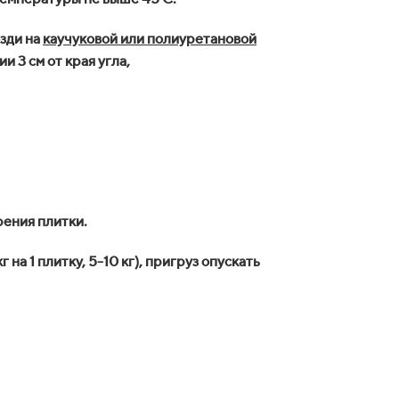
озди на
каучуковой или полиуретановой
и 3 см от края угла,
рения плитки.
на 1 плитку, 5-10 кг), пригруз опускать