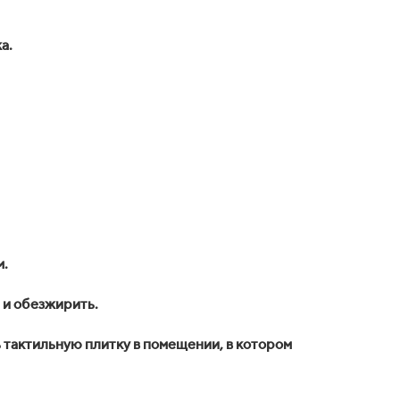
а.
м.
 и обезжирить.
 тактильную плитку в помещении, в котором